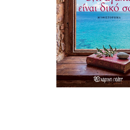
Σημειωματάρια
ΠΑΙΔΙΑ
Βιβλία Γνώσεων
Βιβλία δραστηριοτήτων
Εικονογραφημένα Παραμύθια
Εποχικά Βιβλία
Ηχογραφημένες Ιστορίες
Κλασικά Παραμύθια
Kομικ
Ξενόγλωσσα Παιδικά
Ταξιδιωτικά Βιβλία