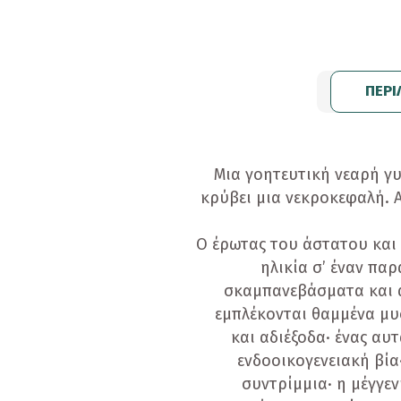
Προσφορές
Ενηλίκων
ΠΕΡΙ
Παιδικά
Ημερολόγια
Παιχνίδια - Δώρα
Μια γοητευτική νεαρή γυ
κρύβει μια νεκροκεφαλή. 
Αυτοκόλλητα
Ο έρωτας του άστατου και 
Επιτραπέζια Παιχνίδια
ηλικία σ’ έναν πα
Ευχετήριες Κάρτες
σκαμπανεβάσματα και α
εμπλέκονται θαμμένα μυσ
Καθρεφτάκια
και αδιέξοδα· ένας αυ
Καρφίτσες
ενδοοικογενειακή βία
συντρίμμια· η μέγγε
Κονκάρδες