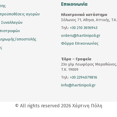
Επικοινωνία
σης
 προϋποθέσεις αγορών
Ηλεκτρονικό κατάστημα
Σόλωνος 71, Αθηνα, Αττικής, T.K
 Συναλλαγών
Τηλ.:
+30 210 3616943
επιστροφών
orders@hartinipoli.gr
ληρωμής/αποστολής
Φόρμα Επικοινωνίας
ς
Έδρα – Γραφεία
23
ο
χλμ Λεωφόρος Μαραθώνος,
Τ.Κ. 19009
Τηλ.:
+30 2294079816
info@hartinipoli.gr
© All rights reserved 2026 Χάρτινη Πόλη