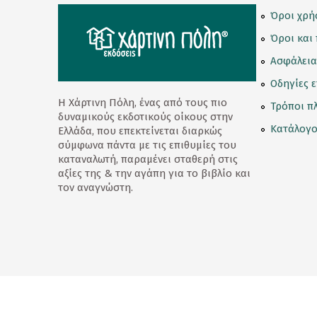
Συλλεκτικές Φιγούρες
Όροι χρή
Όροι και
Σφραγιδάκια
Ασφάλεια
T-Shirt
Οδηγίες 
Καπέλα
Η Χάρτινη Πόλη, ένας από τους πιο
Τρόποι π
δυναμικούς εκδοτικούς οίκους στην
Προσφορές
Κατάλογο
Ελλάδα, που επεκτείνεται διαρκώς
σύμφωνα πάντα με τις επιθυμίες του
Τατουάζ
καταναλωτή, παραμένει σταθερή στις
αξίες της & την αγάπη για το βιβλίο και
Τσάντα
τον αναγνώστη.
Φαγητοδοχείο
Rene The Love Brand
Ρενέ Γεύσεις
Κρασιά