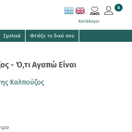
0
ΚΑΛΑΘΙ
Κατάλογοι
Σχολικά
Φτιάξε το δικό σου
ος - Ό,τι Αγαπώ Είναι
νης Καλπούζος
σιμο