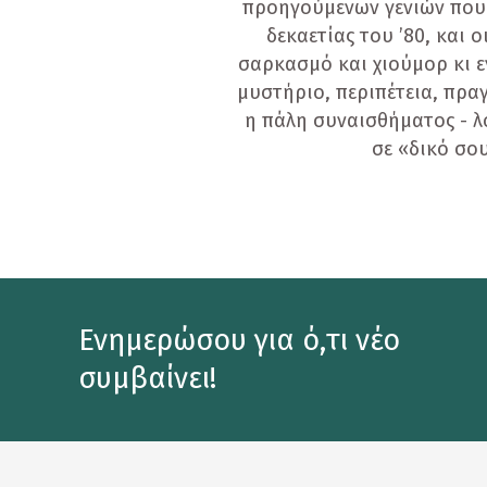
προηγούμενων γενιών που β
Κορνίζες
δεκαετίας του ’80, και 
σαρκασμό και χιούμορ κι ε
Κούπες
μυστήριο, περιπέτεια, πρα
Λούτρινα Κουκλάκια
η πάλη συναισθήματος - λ
σε «δικό σο
Μαγνητάκια
Μαγνητικοί Σελιδοδείκτες
Μπρελόκ
Ομπρέλες
Παγούρι - Θερμός
Ενημερώσου για ό,τι νέο
συμβαίνει!
Παζλ
Σετ Δώρων
Σουβέρ