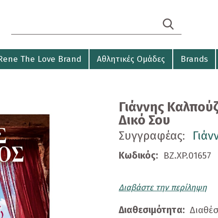
Search form
Αναζήτηση
Rene The Love Brand
Αθλητικές Ομάδες
Brands
Γιάννης Καλπούζ
Δικό Σου
Συγγραφέας:
Γιάν
Κωδικός:
BZ.XP.01657
Διαβάστε την περίληψη
Διαθεσιμότητα:
Διαθέ