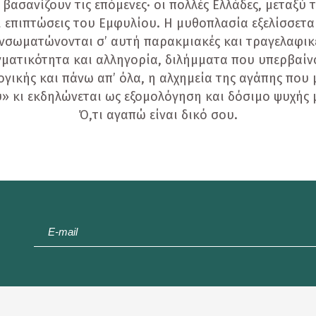
ασανίζουν τις επόμενες· οι πολλές Ελλάδες, μεταξύ 
οι επιπτώσεις του Εμφυλίου. Η μυθοπλασία εξελίσσετα
νσωματώνονται σ’ αυτή παρακμιακές και τραγελαφικ
γματικότητα και αλληγορία, διλήμματα που υπερβαίν
ογικής και πάνω απ’ όλα, η αλχημεία της αγάπης που 
υ» κι εκδηλώνεται ως εξομολόγηση και δόσιμο ψυχής 
Ό,τι αγαπώ είναι δικό σου.
E-
mail
*