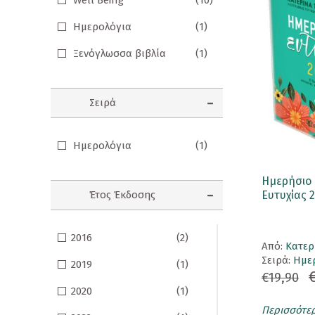
Well Being
(10)
Σημειωματάρια
Ημερολόγια
(1)
ΠΑΙΔΙΑ
Ξενόγλωσσα βιβλία
(1)
Βιβλία Γνώσεων
Σειρά
Βιβλία δραστηριοτήτων
Εικονογραφημένα Παραμύθια
Ημερολόγια
(1)
Εποχικά Βιβλία
Ημερήσιο 
Ηχογραφημένες Ιστορίες
Έτος Έκδοσης
Ευτυχίας 
Κλασικά Παραμύθια
2016
(2)
Aπό:
Κατερ
Kομικ
Σειρά:
Ημε
2019
(1)
Ξενόγλωσσα Παιδικά
€19,90
2020
(1)
Ταξιδιωτικά Βιβλία
Περισσότε