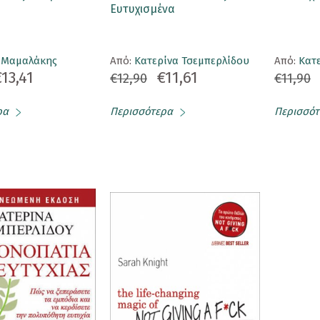
Ευτυχισμένα
 Μαμαλάκης
Aπό:
Κατερίνα Τσεμπερλίδου
Aπό:
Κατ
€13,41
€11,61
€12,90
€11,90
ρα
Περισσότερα
Περισσότ