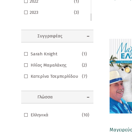
2022
(1)
Προσφορές
2023
(3)
Ενηλίκων
2024
(1)
Παιδικά
Συγγραφέας
Ημερολόγια
Sarah Knight
(1)
Παιχνίδια - Δώρα
Ηλίας Μαμαλάκης
(2)
Αυτοκόλλητα
Κατερίνα Τσεμπερλίδου
(7)
Επιτραπέζια Παιχνίδια
Ευχετήριες Κάρτες
Γλώσσα
Καθρεφτάκια
Ελληνικά
(10)
Καρφίτσες
Κονκάρδες
Μαγειρεύο