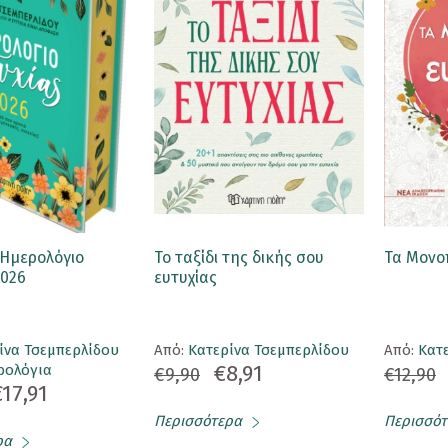
Ημερολόγιο
Το ταξίδι της δικής σου
Τα Μονο
2026
ευτυχίας
ίνα Τσεμπερλίδου
Aπό:
Κατερίνα Τσεμπερλίδου
Aπό:
Κατ
€8,91
ρολόγια
€9,90
€12,90
€17,91
Περισσότερα
Περισσότ
ρα