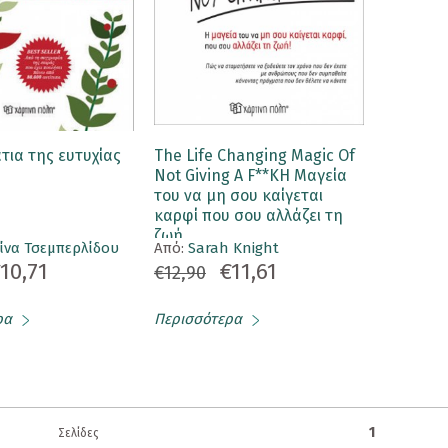
τια της ευτυχίας
The Life Changing Magic Of
Not Giving A F**KΗ Μαγεία
του να μη σου καίγεται
καρφί που σου αλλάζει τη
ζωή
ίνα Τσεμπερλίδου
Aπό:
Sarah Knight
10,71
€11,61
€12,90
ρα
Περισσότερα
1
Σελίδες