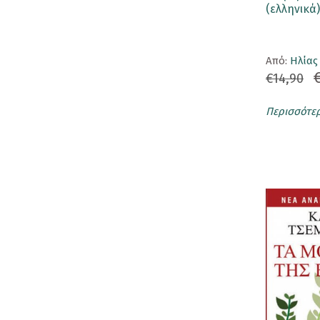
(ελληνικά)
Κορνίζες
Κούπες
Aπό:
Ηλίας
Λούτρινα Κουκλάκια
€14,90
Μαγνητάκια
Περισσότε
Μαγνητικοί Σελιδοδείκτες
Μπρελόκ
Ομπρέλες
Παγούρι - Θερμός
Παζλ
Σετ Δώρων
Σουβέρ