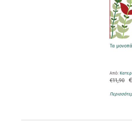
Συλλεκτικές Φιγούρες
Σφραγιδάκια
T-Shirt
Καπέλα
Τα μονοπά
Προσφορές
Τατουάζ
Aπό:
Κατερ
Τσάντα
€
€11,90
Φαγητοδοχείο
Περισσότε
Rene The Love Brand
Ρενέ Γεύσεις
Κρασιά