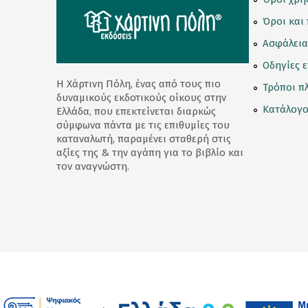
Κορνίζες
Όροι και
Ασφάλεια
Κούπες
Οδηγίες 
Λούτρινα Κουκλάκια
Η Χάρτινη Πόλη, ένας από τους πιο
Τρόποι π
δυναμικούς εκδοτικούς οίκους στην
Μαγνητάκια
Κατάλογο
Ελλάδα, που επεκτείνεται διαρκώς
σύμφωνα πάντα με τις επιθυμίες του
Μαγνητικοί Σελιδοδείκτες
καταναλωτή, παραμένει σταθερή στις
αξίες της & την αγάπη για το βιβλίο και
Μπρελόκ
τον αναγνώστη.
Ομπρέλες
Παγούρι - Θερμός
Παζλ
Σετ Δώρων
Σουβέρ