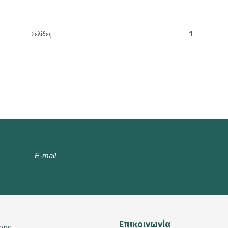
1
Σελίδες
E-
mail
*
Επικοινωνία
σης