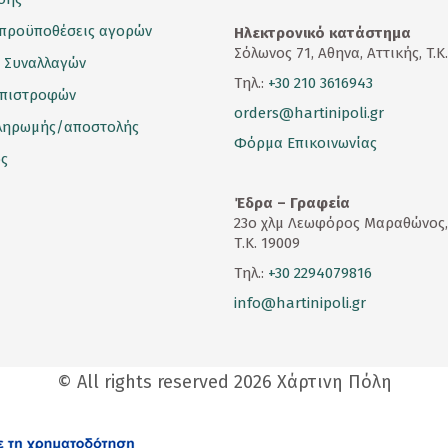
 προϋποθέσεις αγορών
Ηλεκτρονικό κατάστημα
Σόλωνος 71, Αθηνα, Αττικής, T.K
 Συναλλαγών
Τηλ.:
+30 210 3616943
επιστροφών
orders@hartinipoli.gr
ληρωμής/αποστολής
Φόρμα Επικοινωνίας
ς
Έδρα – Γραφεία
23
ο
χλμ Λεωφόρος Μαραθώνος,
Τ.Κ. 19009
Τηλ.:
+30 2294079816
info@hartinipoli.gr
© All rights reserved 2026 Χάρτινη Πόλη