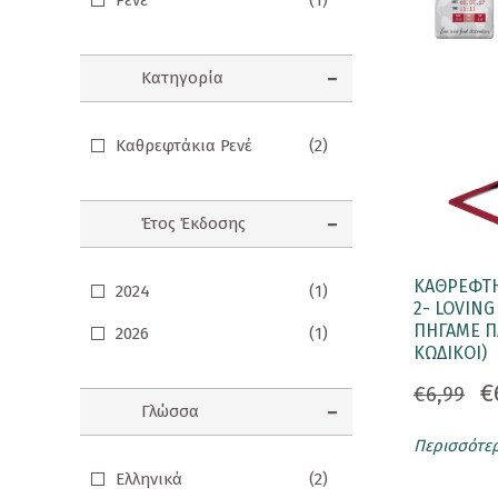
Ρενέ
(1)
Σημειωματάρια
Κατηγορία
ΠΑΙΔΙΑ
Βιβλία Γνώσεων
Καθρεφτάκια Ρενέ
(2)
Βιβλία δραστηριοτήτων
Εικονογραφημένα Παραμύθια
Έτος Έκδοσης
Εποχικά Βιβλία
ΚΑΘΡΕΦΤΗ
2024
(1)
Ηχογραφημένες Ιστορίες
2- LOVING
ΠΗΓΑΜΕ Π
2026
(1)
Κλασικά Παραμύθια
ΚΩΔΙΚΟΙ)
€
Kομικ
€6,99
Γλώσσα
Ξενόγλωσσα Παιδικά
Περισσότε
Ελληνικά
(2)
Ταξιδιωτικά Βιβλία