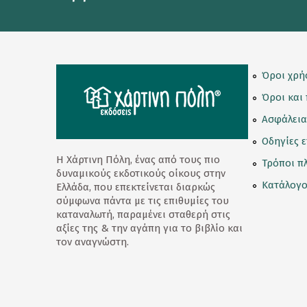
Κορνίζες
Κούπες
Λούτρινα Κουκλάκια
Όροι χρή
Όροι και
Μαγνητάκια
Ασφάλεια
Μαγνητικοί Σελιδοδείκτες
Οδηγίες 
Μπρελόκ
Η Χάρτινη Πόλη, ένας από τους πιο
Τρόποι π
δυναμικούς εκδοτικούς οίκους στην
Ομπρέλες
Κατάλογο
Ελλάδα, που επεκτείνεται διαρκώς
σύμφωνα πάντα με τις επιθυμίες του
Παγούρι - Θερμός
καταναλωτή, παραμένει σταθερή στις
αξίες της & την αγάπη για το βιβλίο και
Παζλ
τον αναγνώστη.
Σετ Δώρων
Σουβέρ