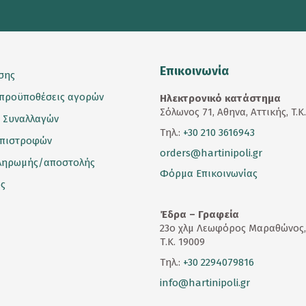
*
Επικοινωνία
σης
 προϋποθέσεις αγορών
Ηλεκτρονικό κατάστημα
Σόλωνος 71, Αθηνα, Αττικής, T.K
 Συναλλαγών
Τηλ.:
+30 210 3616943
επιστροφών
orders@hartinipoli.gr
ληρωμής/αποστολής
Φόρμα Επικοινωνίας
ς
Έδρα – Γραφεία
23
ο
χλμ Λεωφόρος Μαραθώνος,
Τ.Κ. 19009
Τηλ.:
+30 2294079816
info@hartinipoli.gr