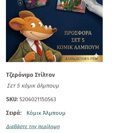
Τζερόνιμο Στίλτον
Σετ 5 κόμικ άλμπουμ
SKU:
5206021150563
Σειρά:
Κόμικ Άλμπουμ
Διαβάστε την περίληψη