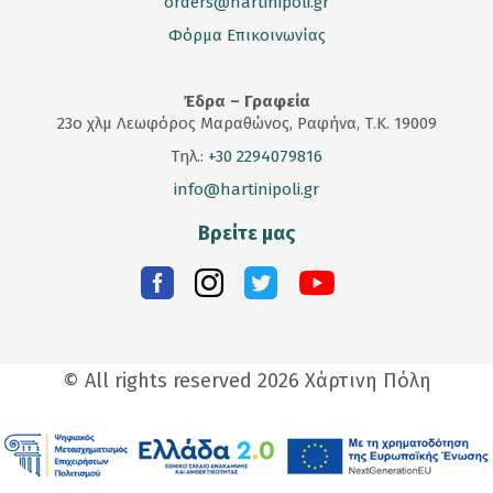
orders@hartinipoli.gr
Φόρμα Επικοινωνίας
Έδρα – Γραφεία
23
ο
χλμ Λεωφόρος Μαραθώνος, Ραφήνα, Τ.Κ. 19009
Τηλ.:
+30 2294079816
info@hartinipoli.gr
Βρείτε μας
© All rights reserved 2026 Χάρτινη Πόλη