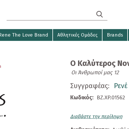
Search form
Αναζήτηση
Rene The Love Brand
Αθλητικές Ομάδες
Brands
Ο Καλύτερος Νο
Οι Άνθρωποί μας 12
Συγγραφέας:
Ρενέ
Κωδικός:
BZ.XP.01562
Διαβάστε την περίληψη