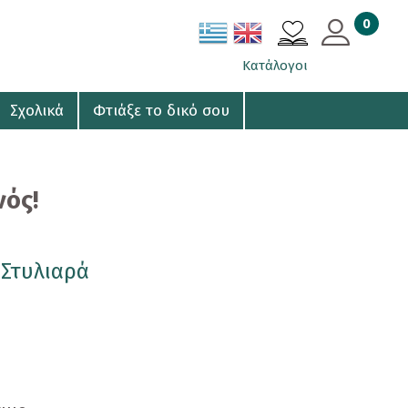
0
ΚΑΛΑΘΙ
Κατάλογοι
Σχολικά
Φτιάξε το δικό σου
νός!
 Στυλιαρά