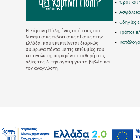
Όροι και
Κορνίζες
Ασφάλεια
Κούπες
Οδηγίες 
Η Χάρτινη Πόλη, ένας από τους πιο
Τρόποι π
Λούτρινα Κουκλάκια
δυναμικούς εκδοτικούς οίκους στην
Κατάλογο
Ελλάδα, που επεκτείνεται διαρκώς
Μαγνητάκια
σύμφωνα πάντα με τις επιθυμίες του
καταναλωτή, παραμένει σταθερή στις
Μαγνητικοί Σελιδοδείκτες
αξίες της & την αγάπη για το βιβλίο και
τον αναγνώστη.
Μπρελόκ
Ομπρέλες
Παγούρι - Θερμός
Παζλ
Σετ Δώρων
Σουβέρ