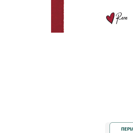
Σημειωματάρια
ΠΑΙΔΙΑ
Βιβλία Γνώσεων
Βιβλία δραστηριοτήτων
Εικονογραφημένα Παραμύθια
Εποχικά Βιβλία
Ηχογραφημένες Ιστορίες
Κλασικά Παραμύθια
Kομικ
Ξενόγλωσσα Παιδικά
Ταξιδιωτικά Βιβλία
ΠΕΡΙ