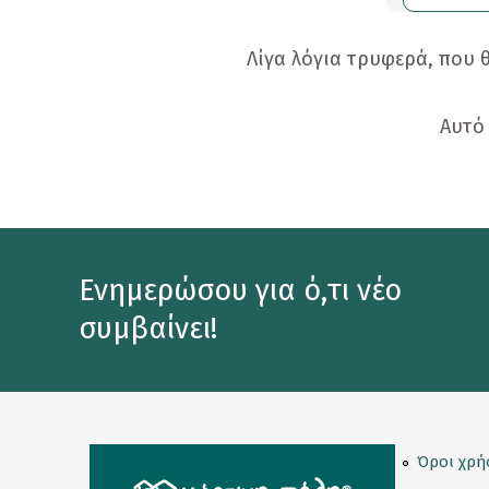
Προσφορές
Λίγα λόγια τρυφερά, που 
Ενηλίκων
Παιδικά
Αυτό 
Ημερολόγια
Παιχνίδια - Δώρα
Αυτοκόλλητα
Ενημερώσου για ό,τι νέο
Επιτραπέζια Παιχνίδια
συμβαίνει!
Ευχετήριες Κάρτες
Καθρεφτάκια
Καρφίτσες
Όροι χρή
Κονκάρδες