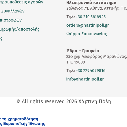
 προϋποθέσεις αγορών
Ηλεκτρονικό κατάστημα
Σόλωνος 71, Αθηνα, Αττικής, T.K
 Συναλλαγών
Τηλ.:
+30 210 3616943
επιστροφών
orders@hartinipoli.gr
ληρωμής/αποστολής
Φόρμα Επικοινωνίας
ς
Έδρα – Γραφεία
23
ο
χλμ Λεωφόρος Μαραθώνος,
Τ.Κ. 19009
Τηλ.:
+30 2294079816
info@hartinipoli.gr
© All rights reserved 2026 Χάρτινη Πόλη