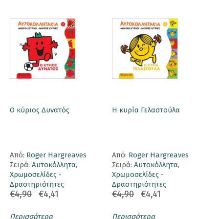
Ο κύριος Δυνατός
Η κυρία Γελαστούλα
Aπό:
Roger Hargreaves
Aπό:
Roger Hargreaves
Σειρά:
Αυτοκόλλητα
,
Σειρά:
Αυτοκόλλητα
,
Χρωμοσελίδες -
Χρωμοσελίδες -
Δραστηριότητες
Δραστηριότητες
€4,90
€4,41
€4,90
€4,41
Περισσότερα
Περισσότερα