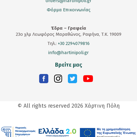
orders@hartinipoli.gr
Φόρμα Επικοινωνίας
Έδρα – Γραφεία
23
ο
χλμ Λεωφόρος Μαραθώνος, Ραφήνα, Τ.Κ. 19009
Τηλ.:
+30 2294079816
info@hartinipoli.gr
Βρείτε μας
© All rights reserved 2026 Χάρτινη Πόλη