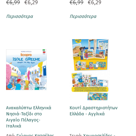
€6,99
€6,29
€6,99
€6,29
Περισσότερα
Περισσότερα
Ανακαλύπτω Ελληνικά
Κουτί Δραστηριοτήτων
Νησιά-Ταξίδι στο
Ελλάδα - Αγγλικά
Αιγαίο Πέλαγος-
Ιταλικά
Aπό:
Γιώργος Κατσέλης
Σειρά:
Χρωμοσελίδες -