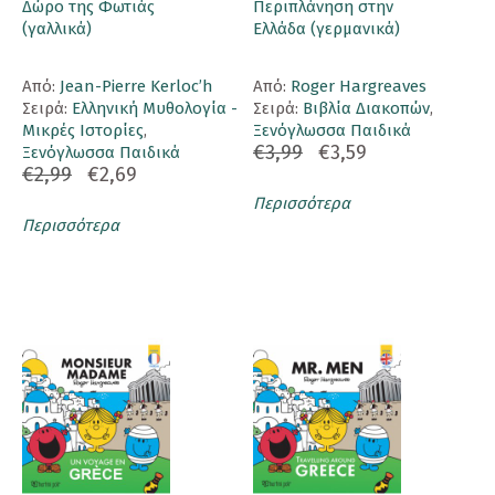
Δώρο της Φωτιάς
Περιπλάνηση στην
(γαλλικά)
Ελλάδα (γερμανικά)
Aπό:
Jean-Pierre Kerloc’h
Aπό:
Roger Hargreaves
Σειρά:
Ελληνική Μυθολογία -
Σειρά:
Βιβλία Διακοπών
,
Μικρές Ιστορίες
,
Ξενόγλωσσα Παιδικά
€3,99
€3,59
Ξενόγλωσσα Παιδικά
€2,99
€2,69
Περισσότερα
Περισσότερα